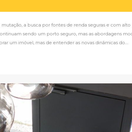
tação, a busca por fontes de renda seguras e com alto p
os continuam sendo um porto seguro, mas as abordagens mo
prar um imóvel, mas de entender as novas dinâmicas do…