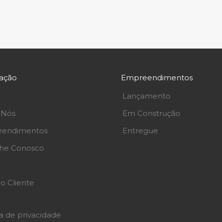
ação
Empreendimentos
Lançamento
 Nós
Em Construção
endimentos
Entregue
lhe Conosco
o Cliente
ca de privacidade