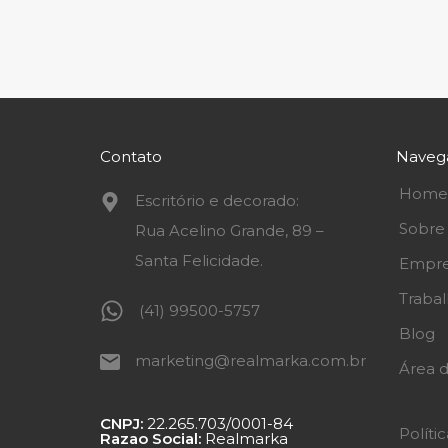
Contato
Naveg
Home
Escritório e decorado:
Sobre
Rua Acelino Grande, 89 –
Santa Felicidade.
Empre
Traba
(41) 99500-5757
Blog
marketing@realmarka.com.br
Área d
CNPJ:
22.265.703/0001-84
Políti
Razao Social:
Realmarka