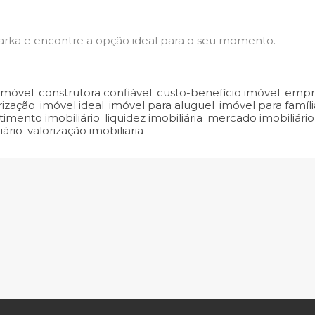
ka e encontre a opção ideal para o seu momento.
imóvel
,
construtora confiável
,
custo-benefício imóvel
,
empre
rização
,
imóvel ideal
,
imóvel para aluguel
,
imóvel para famíli
timento imobiliário
,
liquidez imobiliária
,
mercado imobiliário
ário
,
valorização imobiliaria