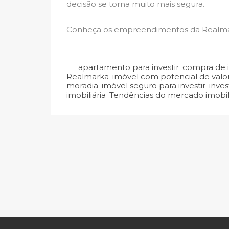
decisão se torna muito mais segura.
Conheça os empreendimentos da Realmar
apartamento para investir
,
compra de 
Realmarka
,
imóvel com potencial de valo
moradia
,
imóvel seguro para investir
,
inves
imobiliária
,
Tendências do mercado imobili