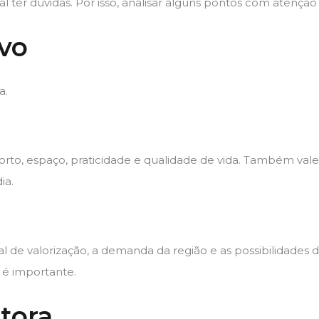
l ter dúvidas. Por isso, analisar alguns pontos com atenção
ivo
a.
forto, espaço, praticidade e qualidade de vida. Também vale
ia.
cial de valorização, a demanda da região e as possibilidade
 é importante.
tora