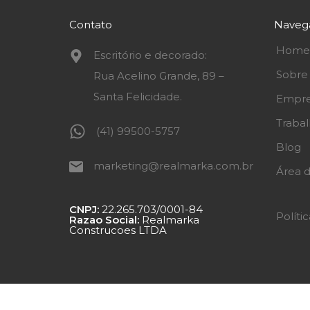
Contato
Naveg
Home
Escritório e decorado:
Sobre
Rua Acelino Grande, 89 –
Santa Felicidade.
Empre
Traba
(41) 99500-5757
Blog
marketing@realmarka.com.br
Área d
CNPJ:
22.265.703/0001-84
Políti
Razao Social:
Realmarka
Construcoes LTDA
WhatsApp