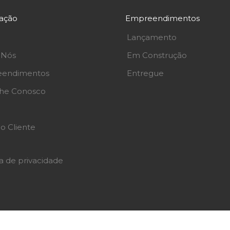
ação
Empreendimentos
Lançamento
 Nós
Em Construção
endimentos
Entregue
lhe Conosco
o Cliente
ca de privacidade
Atendimento