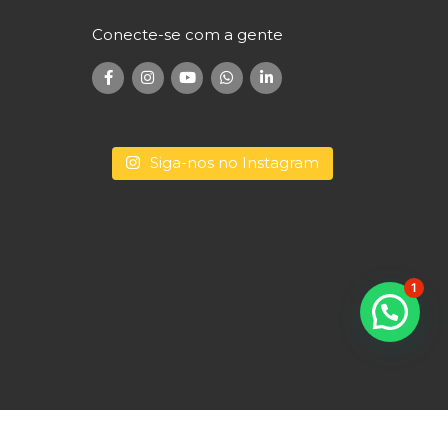
Conecte-se com a gente
Siga-nos no Instagram
Conecte-se com a gente
1
Fale com um consultor
(41) 9 9500-5757