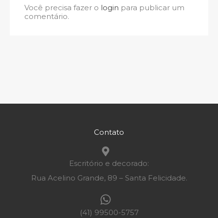
Você precisa fazer o
login
para publicar um
comentário.
Contato
Escritório e decorado:
Rua Acelino Grande, 89 – Santa Felicidade.
(41) 99500-5757