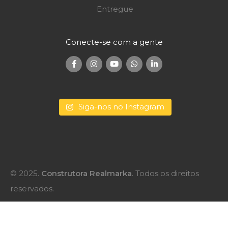
Entregue
Conecte-se com a gente
Siga-nos no Instagram
Conecte-se com a gente
© 2025.
Construtora Realmarka
. Todos os direitos
reservados.
WhatsApp
Atendimento