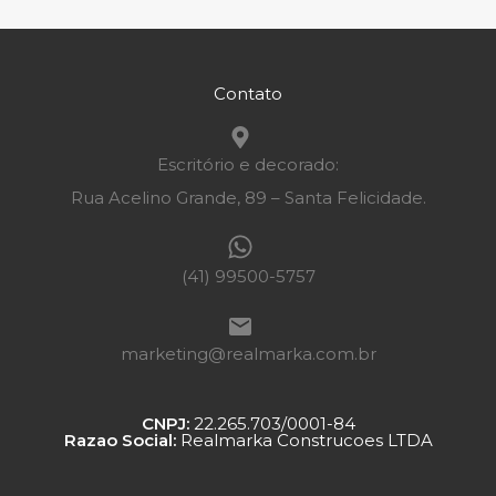
Contato
Escritório e decorado:
Rua Acelino Grande, 89 – Santa Felicidade.
(41) 99500-5757
marketing@realmarka.com.br
CNPJ:
22.265.703/0001-84
Razao Social:
Realmarka Construcoes LTDA