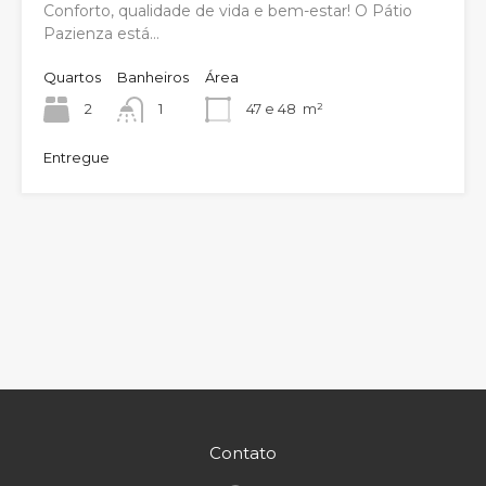
Conforto, qualidade de vida e bem-estar! O Pátio
Pazienza está…
Quartos
Banheiros
Área
2
1
47 e 48
m²
Entregue
Contato