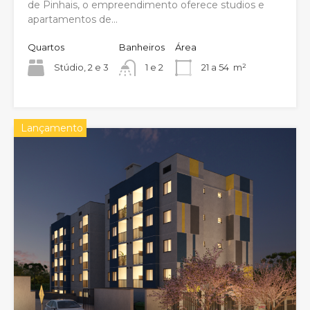
de Pinhais, o empreendimento oferece studios e
apartamentos de...
Quartos
Banheiros
Área
Stúdio, 2 e 3
1 e 2
21 a 54
m²
Lançamento