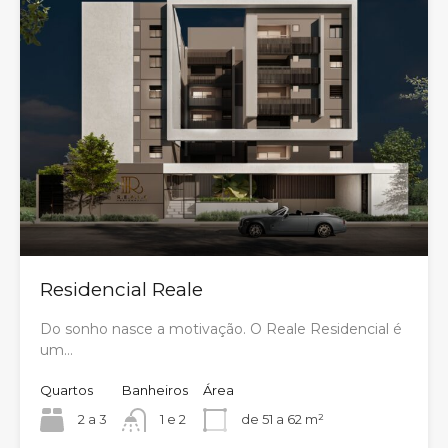
Residencial Reale
Do sonho nasce a motivação. O Reale Residencial é
um…
Quartos
Banheiros
Área
2 a 3
1 e 2
de 51 a 62 m²