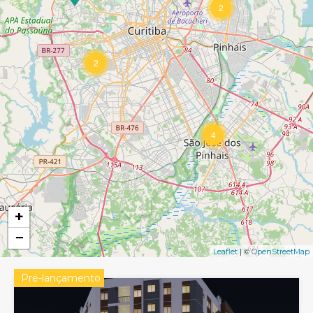
2
2
4
+
−
| ©
Leaflet
OpenStreetMap
Pré-lançamento