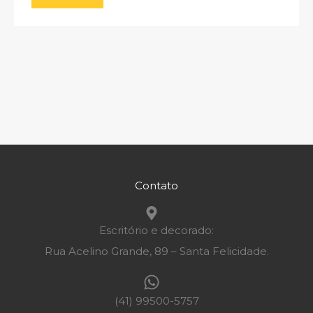
Contato
Escritório e decorado:
Rua Acelino Grande, 89 – Santa Felicidade.
(41) 99500-5757