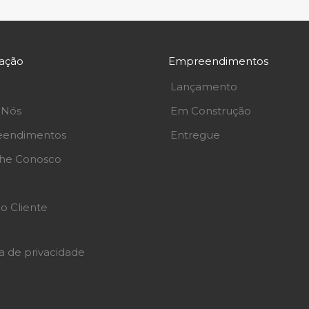
ação
Empreendimentos
Lançamento
 Nós
Em Construção
endimentos
Entregue
lhe Conosco
o Cliente
ca de privacidade