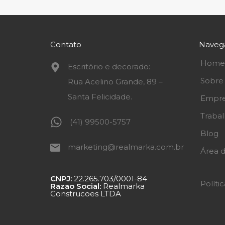
Contato
Naveg
Home
Escritório e decorado:
Sobre
Rua Acelino Grande, 89 –
Santa Felicidade.
Empre
Traba
(41) 99500-5757
Blog
marketing@realmarka.com.br
Área d
CNPJ:
22.265.703/0001-84
Políti
Razao Social:
Realmarka
Construcoes LTDA