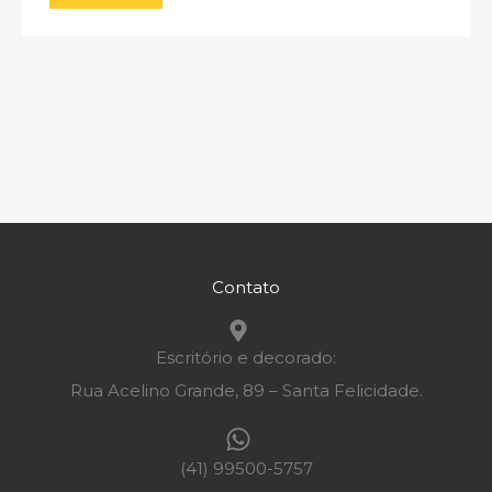
Contato
Escritório e decorado:
Rua Acelino Grande, 89 – Santa Felicidade.
(41) 99500-5757