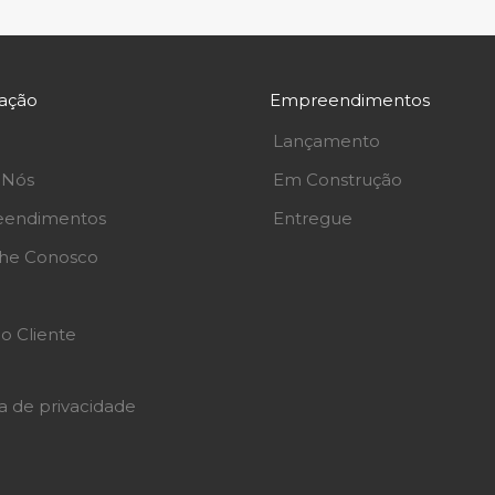
ação
Empreendimentos
Lançamento
 Nós
Em Construção
endimentos
Entregue
lhe Conosco
o Cliente
ca de privacidade