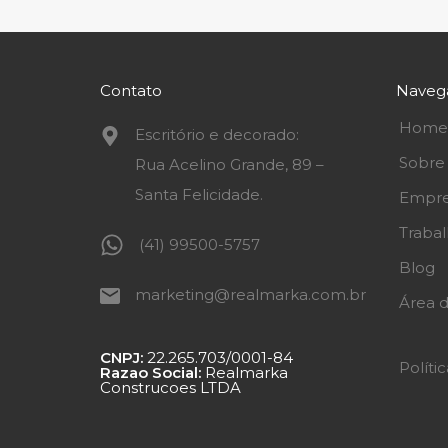
Contato
Naveg
Home
Escritório e decorado:
Sobre
Rua Acelino Grande, 89 –
Santa Felicidade.
Empre
Traba
(41) 99500-5757
Blog
marketing@realmarka.com.br
Área d
CNPJ:
22.265.703/0001-84
Políti
Razao Social:
Realmarka
Construcoes LTDA