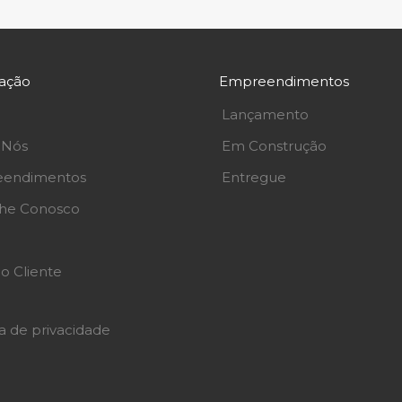
ação
Empreendimentos
Lançamento
 Nós
Em Construção
endimentos
Entregue
lhe Conosco
o Cliente
ca de privacidade