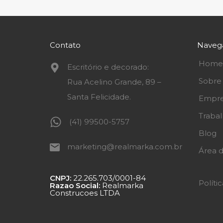
Contato
Naveg
Home
Escritório e decorado:
Sobre
Rua Acelino Grande, 89 –
Santa Felicidade.
Empre
Traba
(41) 99500-5757
Blog
marketing@realmarka.com.br
Área d
CNPJ:
22.265.703/0001-84
Políti
Razao Social:
Realmarka
Construcoes LTDA