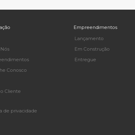
ação
Empreendimentos
Lançamento
 Nós
Em Construção
endimentos
Entregue
lhe Conosco
o Cliente
ca de privacidade