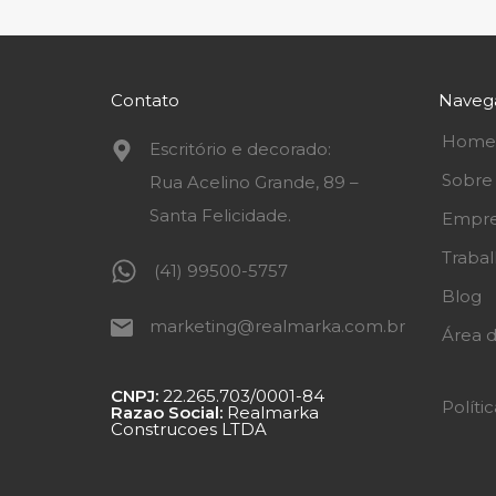
Contato
Naveg
Home
Escritório e decorado:
Sobre
Rua Acelino Grande, 89 –
Santa Felicidade.
Empre
Traba
(41) 99500-5757
Blog
marketing@realmarka.com.br
Área d
CNPJ:
22.265.703/0001-84
Políti
Razao Social:
Realmarka
Construcoes LTDA