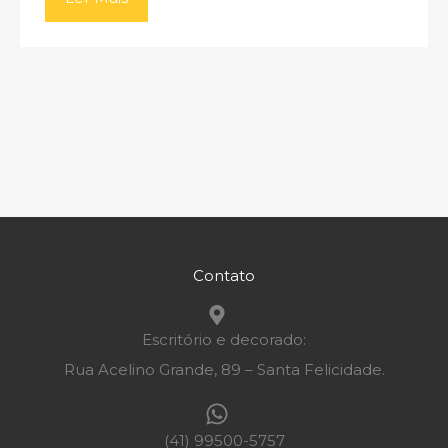
Contato
Escritório e decorado:
Rua Acelino Grande, 89 – Santa Felicidade.
(41) 99500-5757